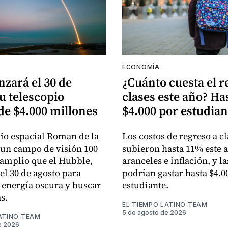
ECONOMÍA
zará el 30 de
¿Cuánto cuesta el r
u telescopio
clases este año? Ha
e $4.000 millones
$4.000 por estudian
pio espacial Roman de la
Los costos de regreso a cl
un campo de visión 100
subieron hasta 11% este 
amplio que el Hubble,
aranceles e inflación, y la
el 30 de agosto para
podrían gastar hasta $4.0
a energía oscura y buscar
estudiante.
s.
EL TIEMPO LATINO TEAM
5 de agosto de 2026
ATINO TEAM
e 2026