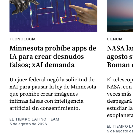
TECNOLOGÍA
CIENCIA
Minnesota prohíbe apps de
NASA lan
IA para crear desnudos
agosto s
falsos; xAI demanda
Roman d
Un juez federal negó la solicitud de
El telesco
xAI para pausar la ley de Minnesota
NASA, con 
que prohíbe crear imágenes
veces más 
íntimas falsas con inteligencia
despegará 
artificial sin consentimiento.
estudiar l
exoplaneta
EL TIEMPO LATINO TEAM
5 de agosto de 2026
EL TIEMPO L
5 de agosto d