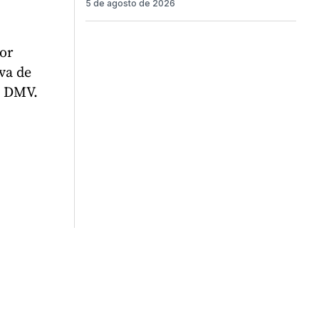
5 de agosto de 2026
por
va de
l DMV.