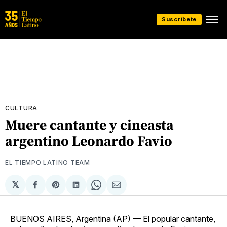
Suscríbete
CULTURA
Muere cantante y cineasta
argentino Leonardo Favio
EL TIEMPO LATINO TEAM
𝕏
Compartir
Share
Compartir
Share
Compartir
en
on
en
on
via
Facebook
Pinterest
LinkedIn
WhatsApp
Email
BUENOS AIRES, Argentina (AP) — El popular cantante,