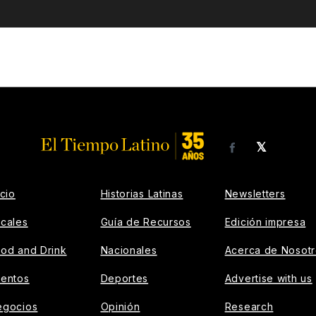
𝕏
Facebook
icio
Historias Latinas
Newsletters
cales
Guía de Recursos
Edición impresa
od and Drink
Nacionales
Acerca de Nosot
ventos
Deportes
Advertise with us
egocios
Opinión
Research