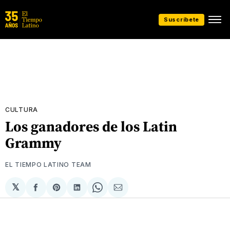
Suscríbete
CULTURA
Los ganadores de los Latin
Grammy
EL TIEMPO LATINO TEAM
𝕏
Compartir
Share
Compartir
Share
Compartir
en
on
en
on
via
Facebook
Pinterest
LinkedIn
WhatsApp
Email