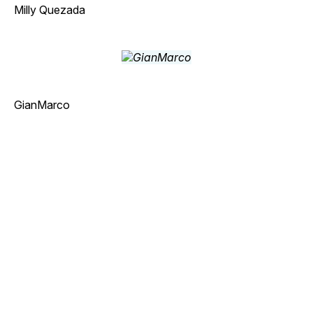
Milly Quezada
GianMarco