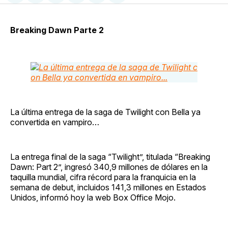
en
on
en
on
via
Facebook
Pinterest
LinkedIn
WhatsApp
Email
Breaking Dawn Parte 2
La última entrega de la saga de Twilight con Bella ya
convertida en vampiro…
La entrega final de la saga “Twilight”, titulada “Breaking
Dawn: Part 2”, ingresó 340,9 millones de dólares en la
taquilla mundial, cifra récord para la franquicia en la
semana de debut, incluidos 141,3 millones en Estados
Unidos, informó hoy la web Box Office Mojo.