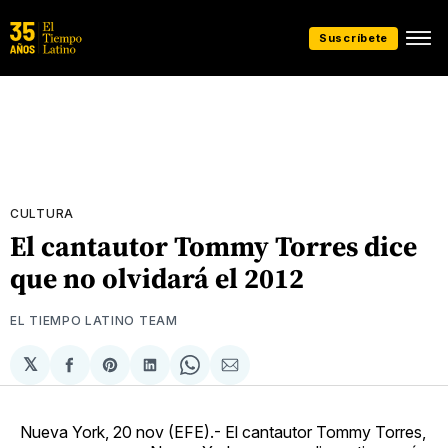
Suscríbete
CULTURA
El cantautor Tommy Torres dice
que no olvidará el 2012
EL TIEMPO LATINO TEAM
𝕏
Compartir
Share
Compartir
Share
Compartir
en
on
en
on
via
Facebook
Pinterest
LinkedIn
WhatsApp
Email
Nueva York, 20 nov (EFE).- El cantautor Tommy Torres,