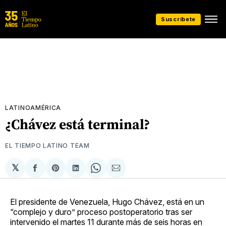
Suscríbete
LATINOAMÉRICA
¿Chávez está terminal?
EL TIEMPO LATINO TEAM
𝕏
Compartir
Share
Compartir
Share
Compartir
en
on
en
on
via
Facebook
Pinterest
LinkedIn
WhatsApp
Email
El presidente de Venezuela, Hugo Chávez, está en un
“complejo y duro” proceso postoperatorio tras ser
intervenido el martes 11 durante más de seis horas en