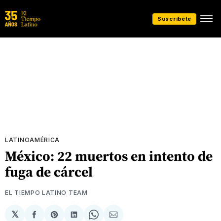
Suscríbete
LATINOAMÉRICA
México: 22 muertos en intento de
fuga de cárcel
EL TIEMPO LATINO TEAM
𝕏
Compartir
Share
Compartir
Share
Compartir