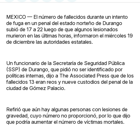
en
on
en
on
via
Facebook
Pinterest
LinkedIn
WhatsApp
Email
MEXICO — El número de fallecidos durante un intento
de fuga en un penal del estado norteño de Durango
subió de 17 a 22 luego de que algunos lesionados
murieron en las últimas horas, informaron el miércoles 19
de diciembre las autoridades estatales.
Un funcionario de la Secretaría de Seguridad Pública
(SSP) de Durango, que pidió no ser identificado por
políticas internas, dijo a The Associated Press que de los
fallecidos 13 eran reos y nueve custodios del penal de la
ciudad de Gómez Palacio.
Refirió que aún hay algunas personas con lesiones de
gravedad, cuyo número no proporcionó, por lo que dijo
que podría aumentar el número de víctimas mortales.