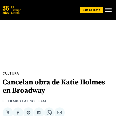
Suscríbete
CULTURA
Cancelan obra de Katie Holmes
en Broadway
EL TIEMPO LATINO TEAM
𝕏
Compartir
Share
Compartir
Share
Compartir