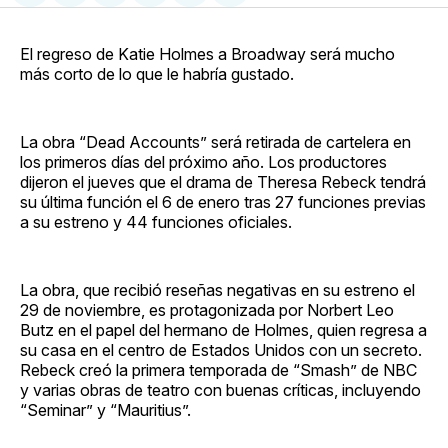
en
on
en
on
via
Facebook
Pinterest
LinkedIn
WhatsApp
Email
El regreso de Katie Holmes a Broadway será mucho
más corto de lo que le habría gustado.
La obra “Dead Accounts” será retirada de cartelera en
los primeros días del próximo año. Los productores
dijeron el jueves que el drama de Theresa Rebeck tendrá
su última función el 6 de enero tras 27 funciones previas
a su estreno y 44 funciones oficiales.
La obra, que recibió reseñas negativas en su estreno el
29 de noviembre, es protagonizada por Norbert Leo
Butz en el papel del hermano de Holmes, quien regresa a
su casa en el centro de Estados Unidos con un secreto.
Rebeck creó la primera temporada de “Smash” de NBC
y varias obras de teatro con buenas críticas, incluyendo
“Seminar” y “Mauritius”.