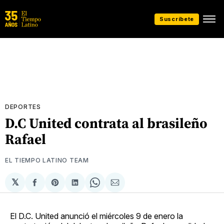
Suscríbete
DEPORTES
D.C United contrata al brasileño
Rafael
EL TIEMPO LATINO TEAM
𝕏
Compartir
Share
Compartir
Share
Compartir
en
on
en
on
via
Facebook
Pinterest
LinkedIn
WhatsApp
Email
El D.C. United anunció el miércoles 9 de enero la