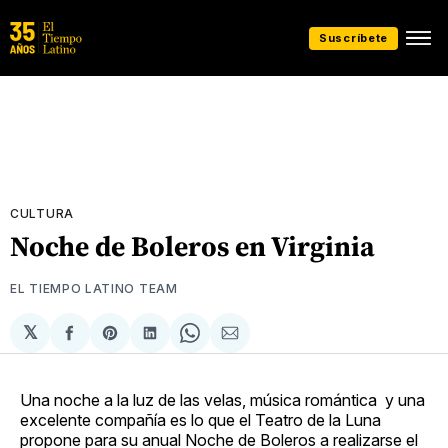
Suscríbete
CULTURA
Noche de Boleros en Virginia
EL TIEMPO LATINO TEAM
𝕏
Compartir
Share
Compartir
Share
Compartir
en
on
en
on
via
Facebook
Pinterest
LinkedIn
WhatsApp
Email
Una noche a la luz de las velas, música romántica y una
excelente compañía es lo que el Teatro de la Luna
propone para su anual Noche de Boleros a realizarse el