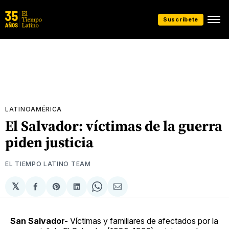
Suscríbete
LATINOAMÉRICA
El Salvador: víctimas de la guerra
piden justicia
EL TIEMPO LATINO TEAM
𝕏
Compartir
Share
Compartir
Share
Compartir
en
on
en
on
via
Facebook
Pinterest
LinkedIn
WhatsApp
Email
San Salvador-
Víctimas y familiares de afectados por la