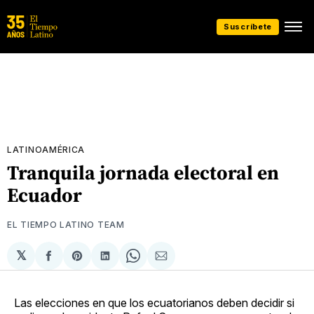
Suscríbete
LATINOAMÉRICA
Tranquila jornada electoral en
Ecuador
EL TIEMPO LATINO TEAM
𝕏
Compartir
Share
Compartir
Share
Compartir
en
on
en
on
via
Facebook
Pinterest
LinkedIn
WhatsApp
Email
Las elecciones en que los ecuatorianos deben decidir si