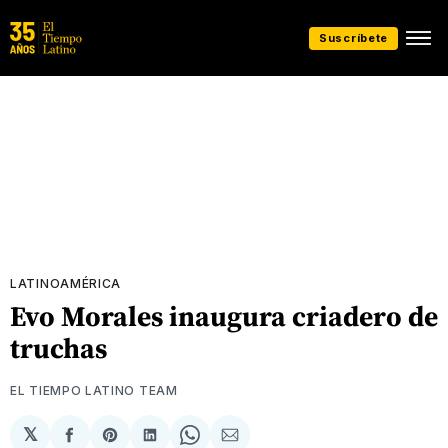
Suscríbete
LATINOAMÉRICA
Evo Morales inaugura criadero de
truchas
EL TIEMPO LATINO TEAM
𝕏
Compartir
Share
Compartir
Share
Compartir