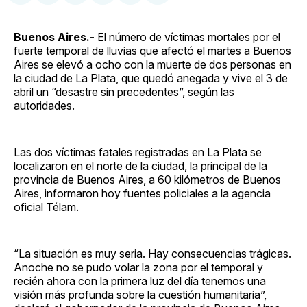
en
on
en
on
via
Facebook
Pinterest
LinkedIn
WhatsApp
Email
Buenos Aires.-
El número de víctimas mortales por el
fuerte temporal de lluvias que afectó el martes a Buenos
Aires se elevó a ocho con la muerte de dos personas en
la ciudad de La Plata, que quedó anegada y vive el 3 de
abril un “desastre sin precedentes”, según las
autoridades.
Las dos víctimas fatales registradas en La Plata se
localizaron en el norte de la ciudad, la principal de la
provincia de Buenos Aires, a 60 kilómetros de Buenos
Aires, informaron hoy fuentes policiales a la agencia
oficial Télam.
“La situación es muy seria. Hay consecuencias trágicas.
Anoche no se pudo volar la zona por el temporal y
recién ahora con la primera luz del día tenemos una
visión más profunda sobre la cuestión humanitaria”,