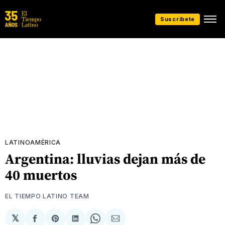
Suscríbete
LATINOAMÉRICA
Argentina: lluvias dejan más de
40 muertos
EL TIEMPO LATINO TEAM
𝕏
Compartir
Share
Compartir
Share
Compartir