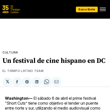
Suscríbete
CULTURA
Un festival de cine hispano en DC
EL TIEMPO LATINO TEAM
𝕏
Compartir
Share
Compartir
Share
Compartir
en
on
en
on
via
Facebook
Pinterest
LinkedIn
WhatsApp
Email
Washington—
El sábado 6 de abril el prime festival
“Short Cuts” tiene como objetivo el tender un puente
entre norte y sur, utilizando el medio audiovisual como