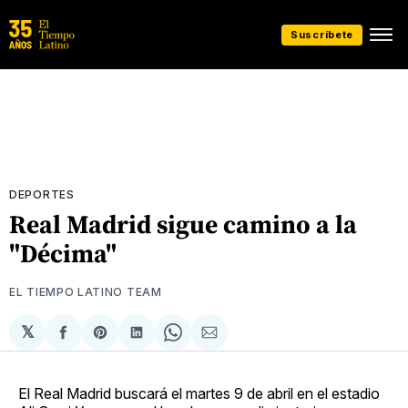
Suscríbete
DEPORTES
Real Madrid sigue camino a la
"Décima"
EL TIEMPO LATINO TEAM
𝕏
Compartir
Share
Compartir
Share
Compartir
en
on
en
on
via
Facebook
Pinterest
LinkedIn
WhatsApp
Email
El Real Madrid buscará el martes 9 de abril en el estadio