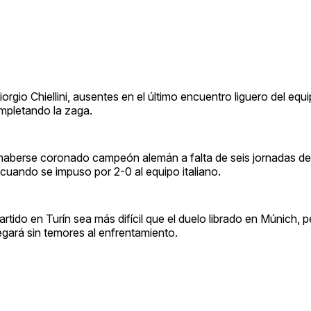
rgio Chiellini, ausentes en el último encuentro liguero del equ
mpletando la zaga.
s haberse coronado campeón alemán a falta de seis jornadas del 
a, cuando se impuso por 2-0 al equipo italiano.
rtido en Turín sea más difícil que el duelo librado en Múnich, 
egará sin temores al enfrentamiento.