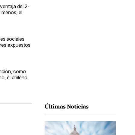
Facebook
Pinterest
LinkedIn
WhatsApp
Email
ventaja del 2-
i menos, el
des sociales
mbres expuestos
anción, como
co, el chileno
Últimas Noticias