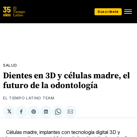
Suscríbete
SALUD
Dientes en 3D y células madre, el
futuro de la odontología
EL TIEMPO LATINO TEAM
𝕏
Compartir
Share
Compartir
Share
Compartir
en
on
en
on
via
Facebook
Pinterest
LinkedIn
WhatsApp
Email
Células madre, implantes con tecnología digital 3D y