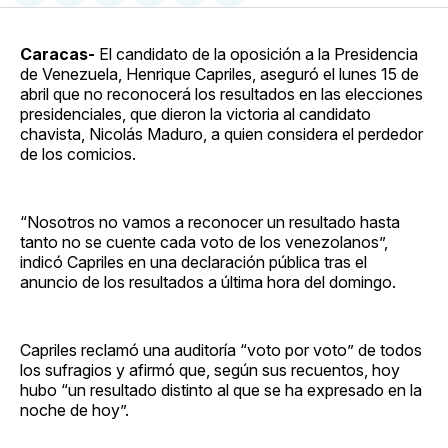
en
on
en
on
via
Facebook
Pinterest
LinkedIn
WhatsApp
Email
Caracas-
El candidato de la oposición a la Presidencia
de Venezuela, Henrique Capriles, aseguró el lunes 15 de
abril que no reconocerá los resultados en las elecciones
presidenciales, que dieron la victoria al candidato
chavista, Nicolás Maduro, a quien considera el perdedor
de los comicios.
“Nosotros no vamos a reconocer un resultado hasta
tanto no se cuente cada voto de los venezolanos”,
indicó Capriles en una declaración pública tras el
anuncio de los resultados a última hora del domingo.
Capriles reclamó una auditoría “voto por voto” de todos
los sufragios y afirmó que, según sus recuentos, hoy
hubo “un resultado distinto al que se ha expresado en la
noche de hoy”.