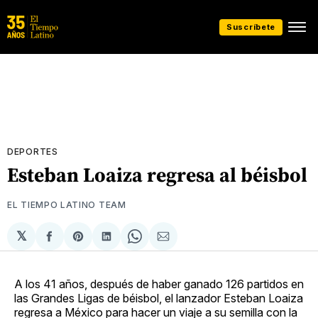
Suscríbete
DEPORTES
Esteban Loaiza regresa al béisbol
EL TIEMPO LATINO TEAM
𝕏
Compartir
Share
Compartir
Share
Compartir
en
on
en
on
via
Facebook
Pinterest
LinkedIn
WhatsApp
Email
A los 41 años, después de haber ganado 126 partidos en
las Grandes Ligas de béisbol, el lanzador Esteban Loaiza
regresa a México para hacer un viaje a su semilla con la