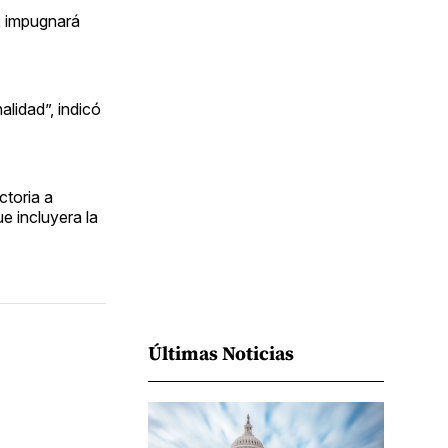
Facebook
Pinterest
LinkedIn
WhatsApp
Email
, impugnará
alidad”, indicó
ctoria a
e incluyera la
Últimas Noticias