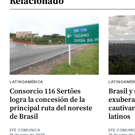
Relacionado
LATINOAMÉRICA
LATINOAMÉR
Consorcio 116 Sertões
Brasil y
logra la concesión de la
exubera
principal ruta del noreste
cautivar
de Brasil
latinos
EFE COMUNICA
EFE COMUNI
15 de junio de 2026
15 de junio de