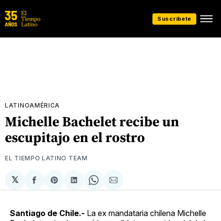
Suscríbete
LATINOAMÉRICA
Michelle Bachelet recibe un
escupitajo en el rostro
EL TIEMPO LATINO TEAM
𝕏
Compartir
Share
Compartir
Share
Compartir
en
on
en
on
via
Facebook
Pinterest
LinkedIn
WhatsApp
Email
Santiago de Chile.-
La ex mandataria chilena Michelle