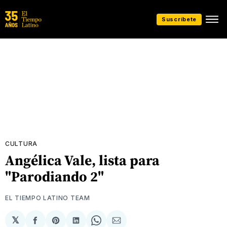
Suscríbete
CULTURA
Angélica Vale, lista para
"Parodiando 2"
EL TIEMPO LATINO TEAM
𝕏
Compartir
Share
Compartir
Share
Compartir