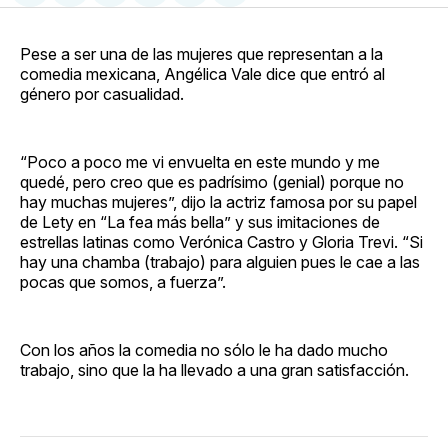
en
on
en
on
via
Facebook
Pinterest
LinkedIn
WhatsApp
Email
Pese a ser una de las mujeres que representan a la
comedia mexicana, Angélica Vale dice que entró al
género por casualidad.
“Poco a poco me vi envuelta en este mundo y me
quedé, pero creo que es padrísimo (genial) porque no
hay muchas mujeres”, dijo la actriz famosa por su papel
de Lety en “La fea más bella” y sus imitaciones de
estrellas latinas como Verónica Castro y Gloria Trevi. “Si
hay una chamba (trabajo) para alguien pues le cae a las
pocas que somos, a fuerza”.
Con los años la comedia no sólo le ha dado mucho
trabajo, sino que la ha llevado a una gran satisfacción.