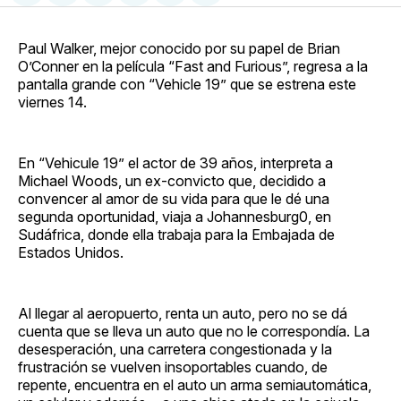
en
on
en
on
via
Facebook
Pinterest
LinkedIn
WhatsApp
Email
Paul Walker, mejor conocido por su papel de Brian
O’Conner en la película “Fast and Furious”, regresa a la
pantalla grande con “Vehicle 19” que se estrena este
viernes 14.
En “Vehicule 19” el actor de 39 años, interpreta a
Michael Woods, un ex-convicto que, decidido a
convencer al amor de su vida para que le dé una
segunda oportunidad, viaja a Johannesburg0, en
Sudáfrica, donde ella trabaja para la Embajada de
Estados Unidos.
Al llegar al aeropuerto, renta un auto, pero no se dá
cuenta que se lleva un auto que no le correspondía. La
desesperación, una carretera congestionada y la
frustración se vuelven insoportables cuando, de
repente, encuentra en el auto un arma semiautomática,