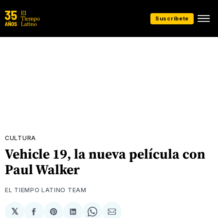
Suscríbete
CULTURA
Vehicle 19, la nueva película con
Paul Walker
EL TIEMPO LATINO TEAM
𝕏
Compartir
Share
Compartir
Share
Compartir