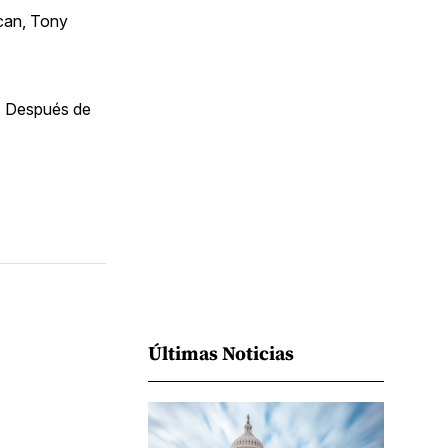
Facebook
Pinterest
LinkedIn
WhatsApp
Email
ncan, Tony
o. Después de
Últimas Noticias