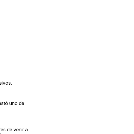
sivos.
cestó uno de
es de venir a