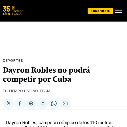
Suscríbete
DEPORTES
Dayron Robles no podrá
competir por Cuba
EL TIEMPO LATINO TEAM
𝕏
Compartir
Share
Compartir
Share
Compartir
en
on
en
on
via
Facebook
Pinterest
LinkedIn
WhatsApp
Email
Dayron Robles, campeón olímpico de los 110 metros