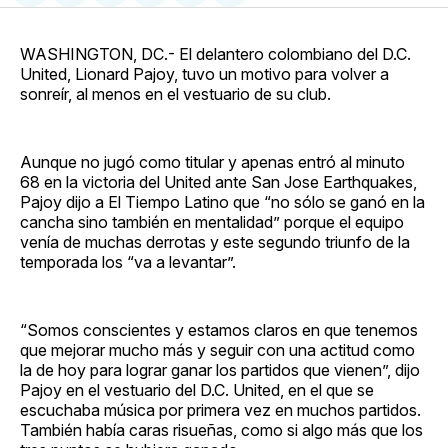
en
on
en
on
via
Facebook
Pinterest
LinkedIn
WhatsApp
Email
WASHINGTON, DC.- El delantero colombiano del D.C.
United, Lionard Pajoy, tuvo un motivo para volver a
sonreír, al menos en el vestuario de su club.
Aunque no jugó como titular y apenas entró al minuto
68 en la victoria del United ante San Jose Earthquakes,
Pajoy dijo a El Tiempo Latino que “no sólo se ganó en la
cancha sino también en mentalidad” porque el equipo
venía de muchas derrotas y este segundo triunfo de la
temporada los “va a levantar”.
“Somos conscientes y estamos claros en que tenemos
que mejorar mucho más y seguir con una actitud como
la de hoy para lograr ganar los partidos que vienen”, dijo
Pajoy en el vestuario del D.C. United, en el que se
escuchaba música por primera vez en muchos partidos.
También había caras risueñas, como si algo más que los