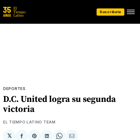
Suscríbete
DEPORTES
D.C. United logra su segunda
victoria
EL TIEMPO LATINO TEAM
𝕏
Compartir
Share
Compartir
Share
Compartir