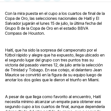
en
on
en
on
via
Facebook
Pinterest
LinkedIn
WhatsApp
Email
Con la mira puesta en el cupo a los cuartos de final de la
Copa de Oro, las selecciones nacionales de Haití y El
Salvador jugarán el lunes 15 de julio, la última fecha del
Grupo B de la Copa de Oro en el estadio BBVA
Compass de Houston.
Haití, que ha sido la sorpresa del campeonato por el
fútbol rápido y alegre que ha expuesto, llega ubicado en
el segundo lugar del grupo con tres puntos tras su
victoria del pasado viernes 12, de julio ante la selección
de Trinidad y Tobago. En ese cotejo, el delantero Jean
Maurice se convirtió en la figura de su equipo luego de
anotar los dos goles que le dieron el triunfo en Miami.
A pesar de que llega como favorito al encuentro, Haití
necesita mínimo alcanzar un empate para obtener ese
segundo cupo a los cuartos de final, aunque dependería