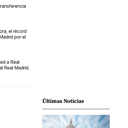
Facebook
Pinterest
LinkedIn
WhatsApp
Email
transferencia
ra, el récord
Madrid por el
ted a Real
al Real Madrid.
Últimas Noticias