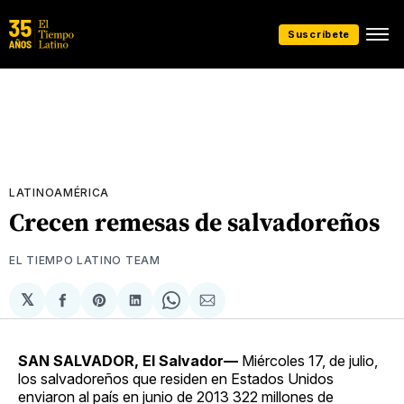
Suscríbete
LATINOAMÉRICA
Crecen remesas de salvadoreños
EL TIEMPO LATINO TEAM
𝕏
Compartir
Share
Compartir
Share
Compartir
en
on
en
on
via
Facebook
Pinterest
LinkedIn
WhatsApp
Email
SAN SALVADOR, El Salvador—
Miércoles 17, de julio,
los salvadoreños que residen en Estados Unidos
enviaron al país en junio de 2013 322 millones de