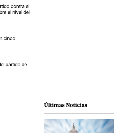
Facebook
Pinterest
LinkedIn
WhatsApp
Email
tido contra el
e el nivel del
an cinco
el partido de
Últimas Noticias