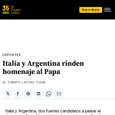
Suscríbete
DEPORTES
Italia y Argentina rinden
homenaje al Papa
EL TIEMPO LATINO TEAM
𝕏
Compartir
Share
Compartir
Share
Compartir
en
on
en
on
via
Facebook
Pinterest
LinkedIn
WhatsApp
Email
Italia y Argentina, dos fuertes candidatos a pelear el