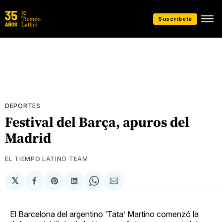
Suscríbete
DEPORTES
Festival del Barça, apuros del
Madrid
EL TIEMPO LATINO TEAM
𝕏
Compartir
Share
Compartir
Share
Compartir
en
on
en
on
via
Facebook
Pinterest
LinkedIn
WhatsApp
Email
El Barcelona del argentino ‘Tata’ Martino comenzó la