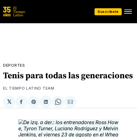
Suscríbete
DEPORTES
Tenis para todas las generaciones
EL TIEMPO LATINO TEAM
𝕏
Compartir
Share
Compartir
Share
Compartir
en
on
en
on
via
Facebook
Pinterest
LinkedIn
WhatsApp
Email