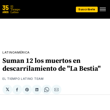
Suscríbete
LATINOAMÉRICA
Suman 12 los muertos en
descarrilamiento de "La Bestia"
EL TIEMPO LATINO TEAM
𝕏
Compartir
Share
Compartir
Share
Compartir
en
on
en
on
via
Facebook
Pinterest
LinkedIn
WhatsApp
Email