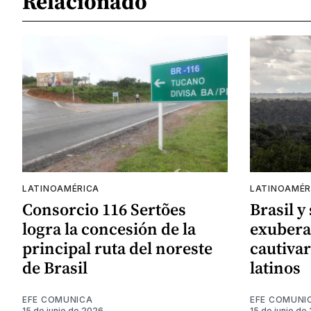
Relacionado
LATINOAMÉRICA
LATINOAMÉR
Consorcio 116 Sertões
Brasil y
logra la concesión de la
exubera
principal ruta del noreste
cautivar
de Brasil
latinos
EFE COMUNICA
EFE COMUNI
15 de junio de 2026
15 de junio de