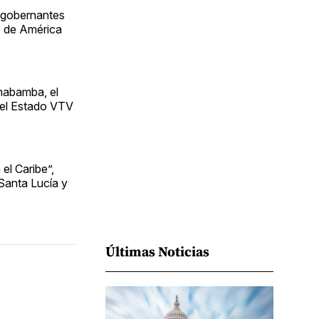
Facebook
Pinterest
LinkedIn
WhatsApp
Email
s gobernantes
os de América
habamba, el
del Estado VTV
el Caribe”,
Santa Lucía y
Últimas Noticias