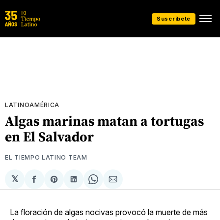
Suscríbete
LATINOAMÉRICA
Algas marinas matan a tortugas
en El Salvador
EL TIEMPO LATINO TEAM
𝕏
Compartir
Share
Compartir
Share
Compartir
en
on
en
on
via
Facebook
Pinterest
LinkedIn
WhatsApp
Email
La floración de algas nocivas provocó la muerte de más