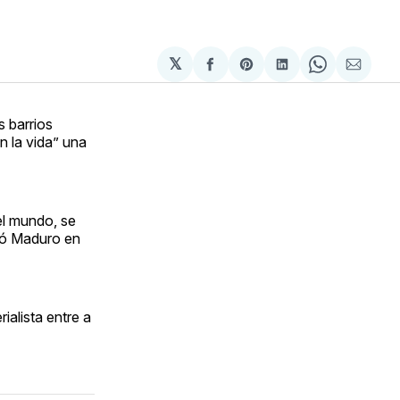
𝕏
Compartir
Share
Compartir
Share
Compa
en
on
en
on
via
Facebook
Pinterest
LinkedIn
WhatsApp
Email
s barrios
n la vida” una
el mundo, se
rmó Maduro en
ialista entre a