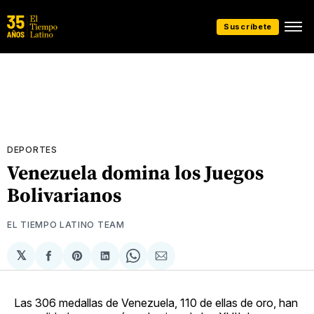
Suscríbete
DEPORTES
Venezuela domina los Juegos
Bolivarianos
EL TIEMPO LATINO TEAM
𝕏
Compartir
Share
Compartir
Share
Compartir
en
on
en
on
via
Facebook
Pinterest
LinkedIn
WhatsApp
Email
Las 306 medallas de Venezuela, 110 de ellas de oro, han