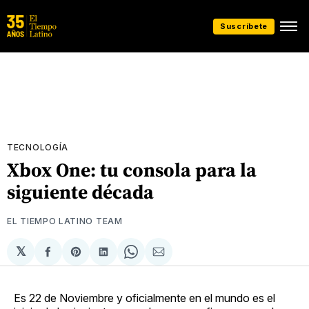
Suscríbete
TECNOLOGÍA
Xbox One: tu consola para la
siguiente década
EL TIEMPO LATINO TEAM
𝕏
Compartir
Share
Compartir
Share
Compartir
en
on
en
on
via
Facebook
Pinterest
LinkedIn
WhatsApp
Email
Es 22 de Noviembre y oficialmente en el mundo es el