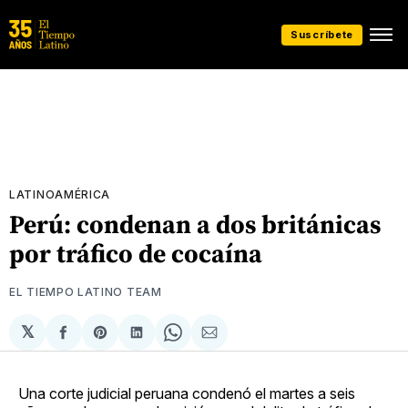
Suscríbete
LATINOAMÉRICA
Perú: condenan a dos británicas
por tráfico de cocaína
EL TIEMPO LATINO TEAM
𝕏
Compartir
Share
Compartir
Share
Compartir
en
on
en
on
via
Facebook
Pinterest
LinkedIn
WhatsApp
Email
Una corte judicial peruana condenó el martes a seis