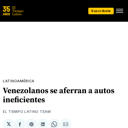
Suscríbete
LATINOAMÉRICA
Venezolanos se aferran a autos
ineficientes
EL TIEMPO LATINO TEAM
𝕏
Compartir
Share
Compartir
Share
Compartir