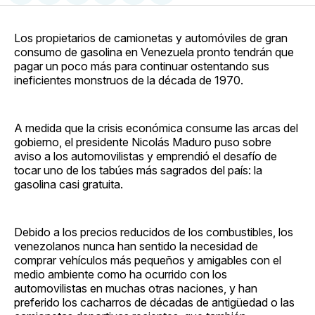
en
on
en
on
via
Facebook
Pinterest
LinkedIn
WhatsApp
Email
Los propietarios de camionetas y automóviles de gran
consumo de gasolina en Venezuela pronto tendrán que
pagar un poco más para continuar ostentando sus
ineficientes monstruos de la década de 1970.
A medida que la crisis económica consume las arcas del
gobierno, el presidente Nicolás Maduro puso sobre
aviso a los automovilistas y emprendió el desafío de
tocar uno de los tabúes más sagrados del país: la
gasolina casi gratuita.
Debido a los precios reducidos de los combustibles, los
venezolanos nunca han sentido la necesidad de
comprar vehículos más pequeños y amigables con el
medio ambiente como ha ocurrido con los
automovilistas en muchas otras naciones, y han
preferido los cacharros de décadas de antigüedad o las