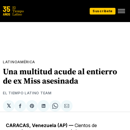
Suscríbete
LATINOAMÉRICA
Una multitud acude al entierro
de ex Miss asesinada
EL TIEMPO LATINO TEAM
𝕏
Compartir
Share
Compartir
Share
Compartir
en
on
en
on
via
Facebook
Pinterest
LinkedIn
WhatsApp
Email
CARACAS, Venezuela (AP) —
Cientos de