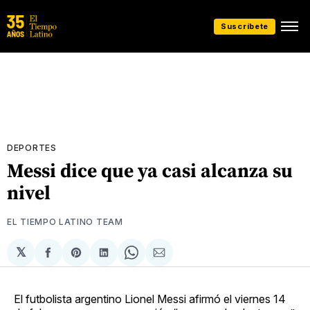
Suscríbete
DEPORTES
Messi dice que ya casi alcanza su
nivel
EL TIEMPO LATINO TEAM
𝕏
Compartir
Share
Compartir
Share
Compartir
en
on
en
on
via
Facebook
Pinterest
LinkedIn
WhatsApp
Email
El futbolista argentino Lionel Messi afirmó el viernes 14