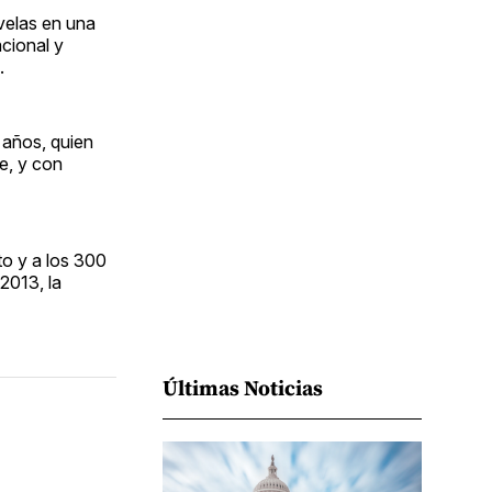
Facebook
Pinterest
LinkedIn
WhatsApp
Email
velas en una
acional y
.
 años, quien
e, y con
to y a los 300
2013, la
Últimas Noticias