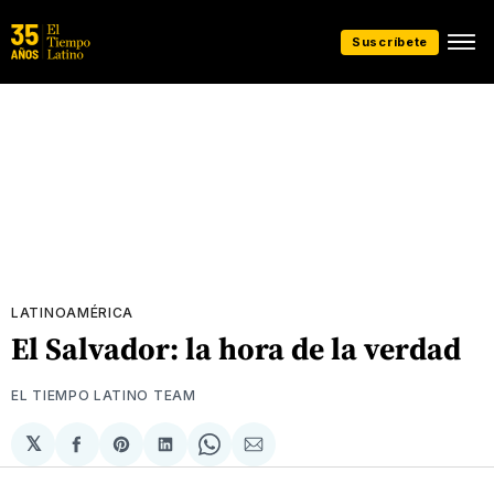
Suscríbete
LATINOAMÉRICA
El Salvador: la hora de la verdad
EL TIEMPO LATINO TEAM
𝕏
Compartir
Share
Compartir
Share
Compartir
en
on
en
on
via