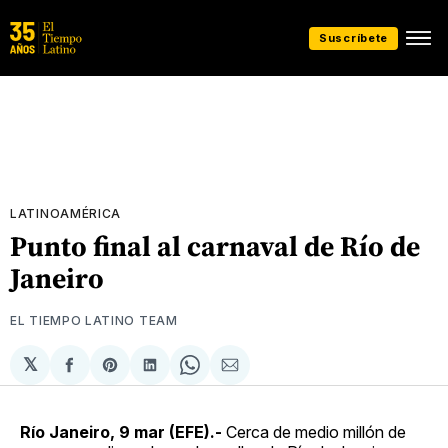
Suscríbete
LATINOAMÉRICA
Punto final al carnaval de Río de
Janeiro
EL TIEMPO LATINO TEAM
𝕏
Compartir
Share
Compartir
Share
Compartir
en
on
en
on
via
Facebook
Pinterest
LinkedIn
WhatsApp
Email
Río Janeiro, 9 mar (EFE).-
Cerca de medio millón de