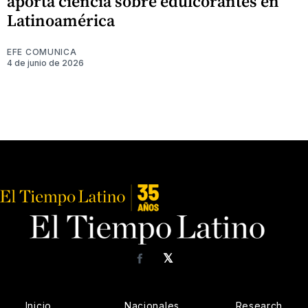
aporta ciencia sobre edulcorantes en
Latinoamérica
EFE COMUNICA
4 de junio de 2026
𝕏
Facebook
Inicio
Nacionales
Research