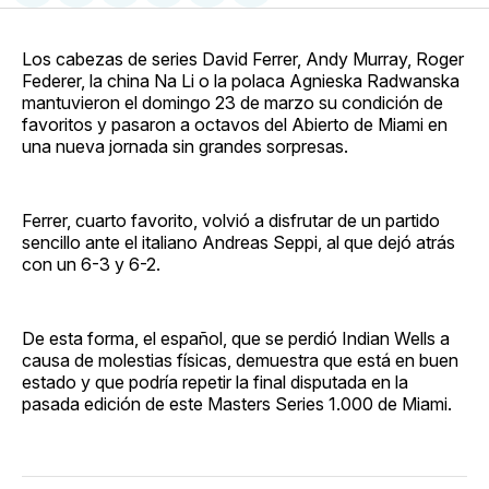
en
on
en
on
via
Facebook
Pinterest
LinkedIn
WhatsApp
Email
Los cabezas de series David Ferrer, Andy Murray, Roger
Federer, la china Na Li o la polaca Agnieska Radwanska
mantuvieron el domingo 23 de marzo su condición de
favoritos y pasaron a octavos del Abierto de Miami en
una nueva jornada sin grandes sorpresas.
Ferrer, cuarto favorito, volvió a disfrutar de un partido
sencillo ante el italiano Andreas Seppi, al que dejó atrás
con un 6-3 y 6-2.
De esta forma, el español, que se perdió Indian Wells a
causa de molestias físicas, demuestra que está en buen
estado y que podría repetir la final disputada en la
pasada edición de este Masters Series 1.000 de Miami.