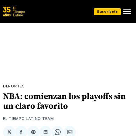
Suscríbete
DEPORTES
NBA: comienzan los playoffs sin
un claro favorito
EL TIEMPO LATINO TEAM
𝕏
Compartir
Share
Compartir
Share
Compartir