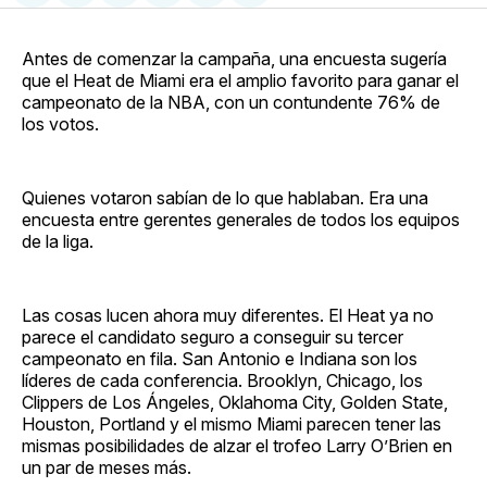
en
on
en
on
via
Facebook
Pinterest
LinkedIn
WhatsApp
Email
Antes de comenzar la campaña, una encuesta sugería
que el Heat de Miami era el amplio favorito para ganar el
campeonato de la NBA, con un contundente 76% de
los votos.
Quienes votaron sabían de lo que hablaban. Era una
encuesta entre gerentes generales de todos los equipos
de la liga.
Las cosas lucen ahora muy diferentes. El Heat ya no
parece el candidato seguro a conseguir su tercer
campeonato en fila. San Antonio e Indiana son los
líderes de cada conferencia. Brooklyn, Chicago, los
Clippers de Los Ángeles, Oklahoma City, Golden State,
Houston, Portland y el mismo Miami parecen tener las
mismas posibilidades de alzar el trofeo Larry O’Brien en
un par de meses más.